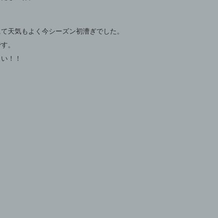
にて天気もよく今シーズン初漕ぎでした。
です。
さい！！