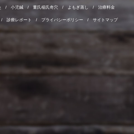
灸
小児鍼
董氏楊氏奇穴
よもぎ蒸し
治療料金
診療レポート
プライバシーポリシー
サイトマップ