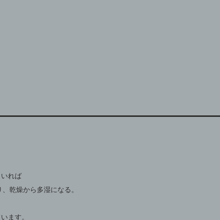
もいれば
り、乾燥から多湿になる。
います。